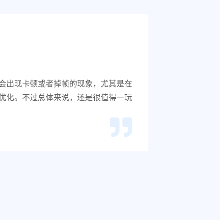
会出现卡顿或者掉帧的现象，尤其是在
玩了这款游
优化。不过总体来说，还是很值得一玩
很多PVE
可以做得更