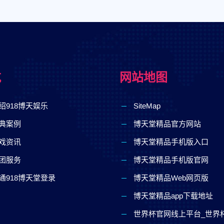
航
网站地图
绍918博天娱乐
SiteMap
典案例
博天堂精品官方网站
戏资讯
博天堂精品手机版入口
团服务
博天堂精品手机版官网
通918博天堂登录
博天堂精品Web网页版
博天堂精品app下载地址
世界杯官网线上平台_世界