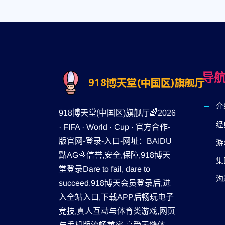
导
介
918博天堂(中国区)旗舰厅🌈2026
经
· FIFA · World · Cup · 官方合作-
版官网-登录-入口-网址：BAIDU
游
點AG🌈信誉,安全,保障,918博天
集
堂登录Dare to fail, dare to
沟
succeed.918博天会员登录后,进
入全站入口,下载APP后畅玩电子
竞技,真人互动与体育类游戏,网页