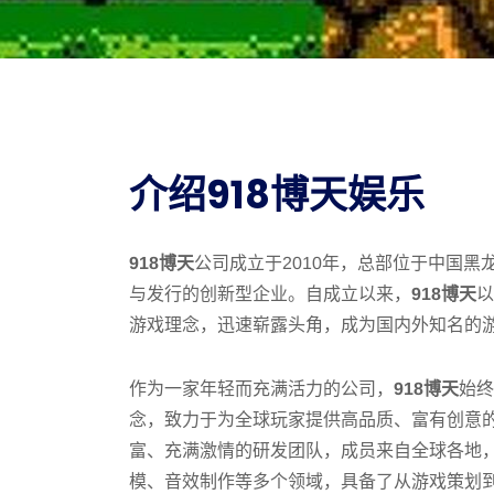
介绍918博天娱乐
918博天
公司成立于2010年，总部位于中国
与发行的创新型企业。自成立以来，
918博天
以
游戏理念，迅速崭露头角，成为国内外知名的
作为一家年轻而充满活力的公司，
918博天
始终
念，致力于为全球玩家提供高品质、富有创意
富、充满激情的研发团队，成员来自全球各地，
模、音效制作等多个领域，具备了从游戏策划