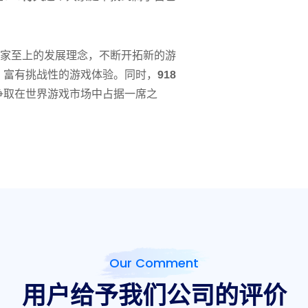
家至上的发展理念，不断开拓新的游
、富有挑战性的游戏体验。同时，
918
争取在世界游戏市场中占据一席之
Our Comment
用户给予我们公司的评价