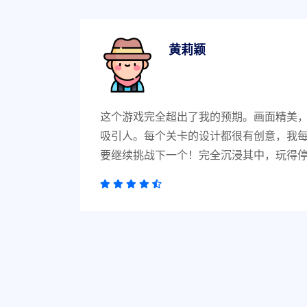
黄莉颖
紧凑，每
这个游戏完全超出了我的预期。画面精美
吸引人。每个关卡的设计都很有创意，我
要继续挑战下一个！完全沉浸其中，玩得