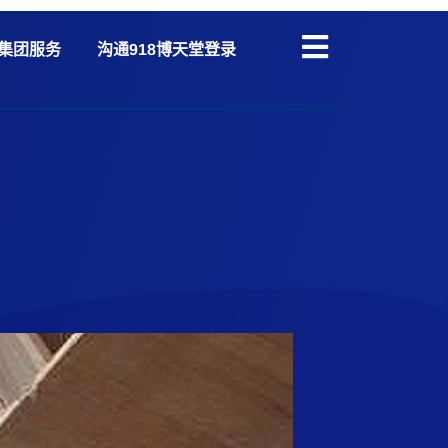
集团服务
沟通918博天堂登录