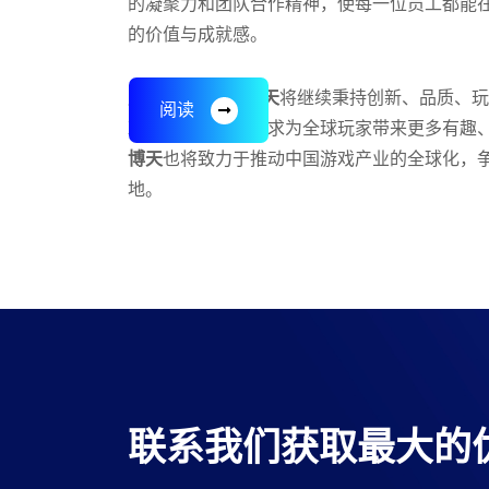
的凝聚力和团队合作精神，使每一位员工都能
的价值与成就感。
展望未来，
918博天
将继续秉持创新、品质、玩
阅读
戏领域与市场，力求为全球玩家带来更多有趣
博天
也将致力于推动中国游戏产业的全球化，
地。
联系我们获取最大的