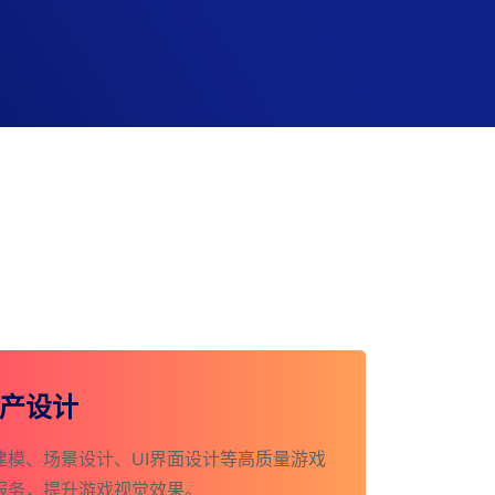
产设计
建模、场景设计、UI界面设计等高质量游戏
服务，提升游戏视觉效果。