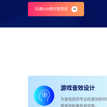
沟通918博天堂登录
游戏音效设计
为游戏提供专业的音效制作
境音效和角色音效等。