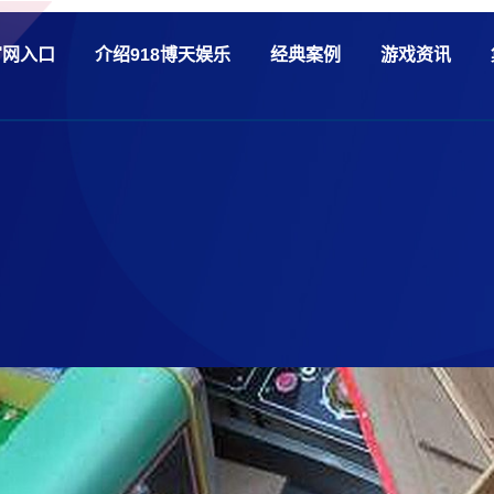
官网入口
介绍918博天娱乐
经典案例
游戏资讯