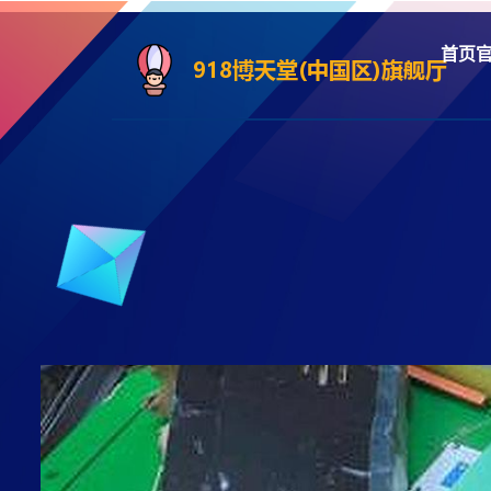
首页
918博天