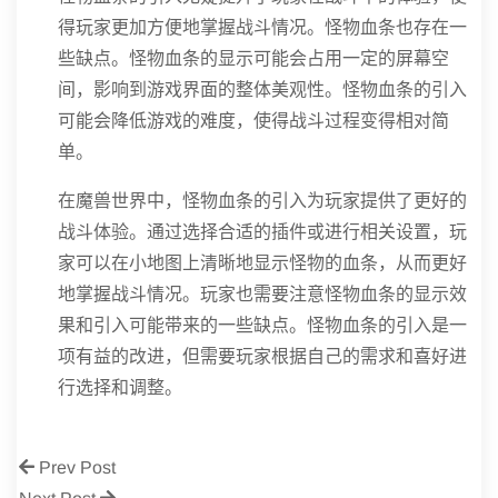
得玩家更加方便地掌握战斗情况。怪物血条也存在一
些缺点。怪物血条的显示可能会占用一定的屏幕空
间，影响到游戏界面的整体美观性。怪物血条的引入
可能会降低游戏的难度，使得战斗过程变得相对简
单。
在魔兽世界中，怪物血条的引入为玩家提供了更好的
战斗体验。通过选择合适的插件或进行相关设置，玩
家可以在小地图上清晰地显示怪物的血条，从而更好
地掌握战斗情况。玩家也需要注意怪物血条的显示效
果和引入可能带来的一些缺点。怪物血条的引入是一
项有益的改进，但需要玩家根据自己的需求和喜好进
行选择和调整。
Prev Post