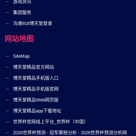
游戏资讯
集团服务
沟通918博天堂登录
网站地图
SiteMap
博天堂精品官方网站
博天堂精品手机版入口
博天堂精品手机版官网
博天堂精品Web网页版
博天堂精品app下载地址
世界杯官网线上平台_世界杯（中国）
2026世界杯预测 - 冠军赛程分析 - 2026世界杯预测分析网