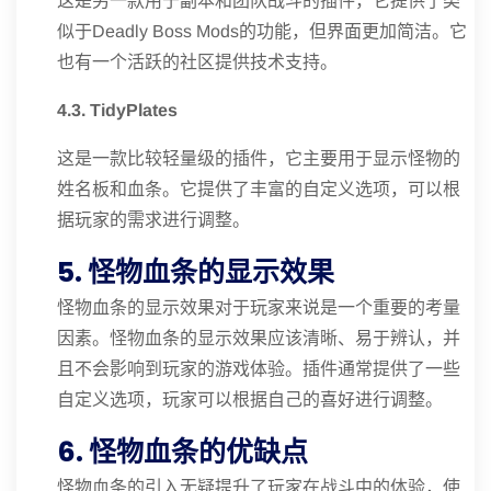
这是另一款用于副本和团队战斗的插件，它提供了类
似于Deadly Boss Mods的功能，但界面更加简洁。它
也有一个活跃的社区提供技术支持。
4.3. TidyPlates
这是一款比较轻量级的插件，它主要用于显示怪物的
姓名板和血条。它提供了丰富的自定义选项，可以根
据玩家的需求进行调整。
5. 怪物血条的显示效果
怪物血条的显示效果对于玩家来说是一个重要的考量
因素。怪物血条的显示效果应该清晰、易于辨认，并
且不会影响到玩家的游戏体验。插件通常提供了一些
自定义选项，玩家可以根据自己的喜好进行调整。
6. 怪物血条的优缺点
怪物血条的引入无疑提升了玩家在战斗中的体验，使