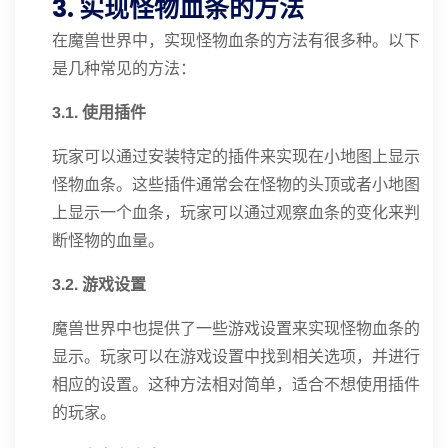
3. 实现怪物血条的方法
在魔兽世界中，实现怪物血条的方法有很多种。以下
是几种常见的方法：
3.1. 使用插件
玩家可以通过安装特定的插件来实现在小地图上显示
怪物血条。这些插件通常会在怪物的头顶或者小地图
上显示一个血条，玩家可以通过观察血条的变化来判
断怪物的血量。
3.2. 游戏设置
魔兽世界中也提供了一些游戏设置来实现怪物血条的
显示。玩家可以在游戏设置中找到相关选项，并进行
相应的设置。这种方法相对简单，适合不想使用插件
的玩家。