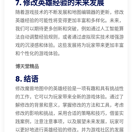
7. 修改英雄经验的未来发展
随着游戏技术的不断发展和地图编辑器的更新，修改
英雄经验的可能性将变得更加丰富和多样化。未来，
我们可以期待更多创新和突破，例如通过人工智能算
法自动调整经验规则，或者通过虚拟现实技术增强游
戏的沉浸感和体验。这些发展将为玩家带来更加丰富
和个性化的游戏体验。
博天堂精品
8. 结语
修改魔兽地图中的英雄经验是一项有趣和具有挑战性
的工作，它可以为玩家带来全新的游戏体验。通过了
解修改的背景和意义，掌握修改的方法和工具，考虑
修改的影响和挑战，采用合适的策略和技巧，借鉴实
践案例，注意注意事项，以及展望未来发展，玩家可
以更好地进行英雄经验的修改，并为游戏社区的发展