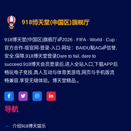
918博天堂(中国区)旗舰厅🌈2026 · FIFA · World · Cup ·
官方合作-版官网-登录-入口-网址：BAIDU點AG🌈信誉,
安全,保障,918博天堂登录Dare to fail, dare to
succeed.918博天会员登录后,进入全站入口,下载APP后
畅玩电子竞技,真人互动与体育类游戏,网页与手机版流
畅兼容,享受无缝体验。博天堂精品.。
导航
介绍918博天娱乐