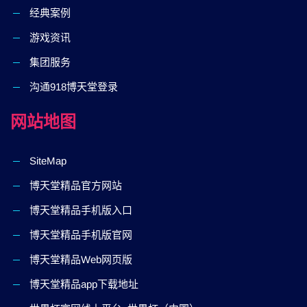
经典案例
游戏资讯
集团服务
沟通918博天堂登录
网站地图
SiteMap
博天堂精品官方网站
博天堂精品手机版入口
博天堂精品手机版官网
博天堂精品Web网页版
博天堂精品app下载地址