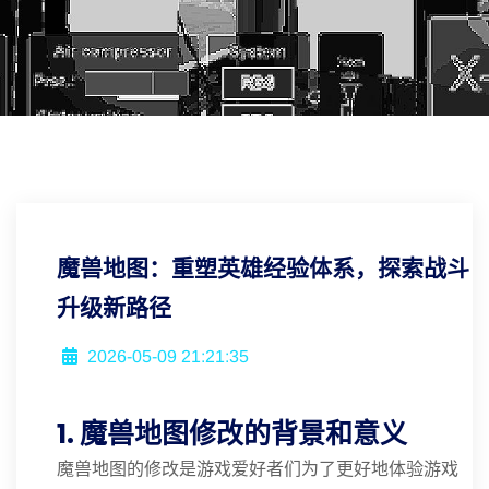
魔兽地图：重塑英雄经验体系，探索战斗
升级新路径
2026-05-09 21:21:35
1. 魔兽地图修改的背景和意义
魔兽地图的修改是游戏爱好者们为了更好地体验游戏