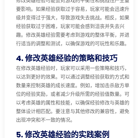
修改英雄经验可能会对游戏的平衡性和挑战性产生重
要影响。如果经验获取过于容易，玩家可能会迅速升
级并变得过于强大，导致游戏失去挑战。相反，如果
经验获取过于困难，玩家可能会感到沮丧并失去兴
趣。修改英雄经验需要考虑到游戏的整体平衡，并进
行适当的调整和测试，以确保游戏的可玩性和乐趣。
4. 修改英雄经验的策略和技巧
在修改英雄经验时，玩家可以采用一些策略和技巧，
以达到更好的效果。可以通过调整经验获取的方式和
数量来控制英雄的成长速度。例如，增加击杀敌方单
位的经验奖励，或者减少升级所需的经验值数量。可
以考虑英雄的属性和技能，以确保经验修改与英雄的
整体设计相匹配。要注意与其他修改的兼容性，避免
出现冲突和不一致的情况。
5. 修改英雄经验的实践案例