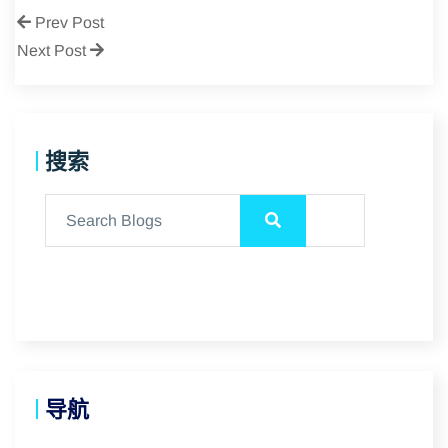
Prev Post
Next Post
搜索
导航