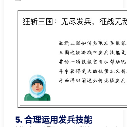
5. 合理运用发兵技能