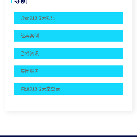
导航
介绍918博天娱乐
经典案例
游戏资讯
集团服务
沟通918博天堂登录