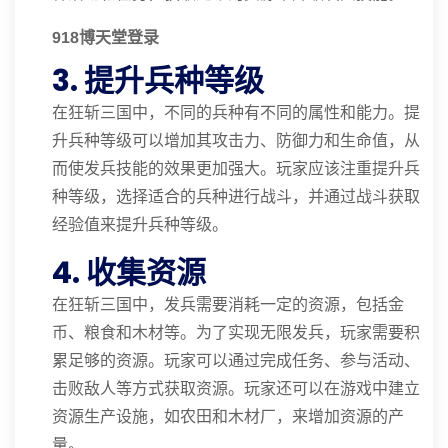
918博天堂登录
3. 提升兵种等级
在狂斩三国中，不同的兵种有不同的属性和能力。提
升兵种等级可以增加其攻击力、防御力和生命值，从
而使发兵技能的效果更加强大。玩家应该注重提升兵
种等级，选择适合的兵种进行战斗，并通过战斗获取
经验值来提升兵种等级。
4. 收集资源
在狂斩三国中，发兵需要消耗一定的资源，包括金
币、粮食和木材等。为了实现无限发兵，玩家需要积
累足够的资源。玩家可以通过完成任务、参与活动、
击败敌人等方式获取资源。玩家还可以在游戏中建立
资源生产设施，如农田和木材厂，来增加资源的产
量。