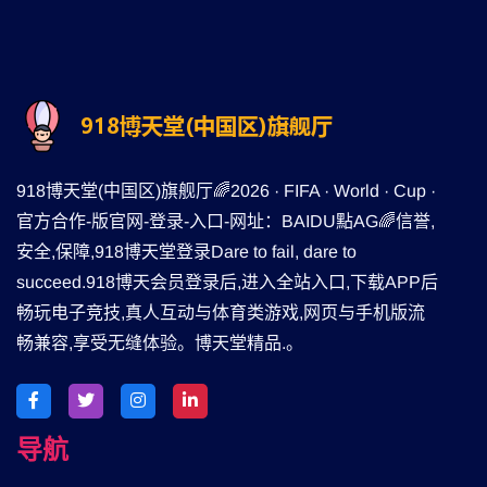
918博天堂(中国区)旗舰厅🌈2026 · FIFA · World · Cup ·
官方合作-版官网-登录-入口-网址：BAIDU點AG🌈信誉,
安全,保障,918博天堂登录Dare to fail, dare to
succeed.918博天会员登录后,进入全站入口,下载APP后
畅玩电子竞技,真人互动与体育类游戏,网页与手机版流
畅兼容,享受无缝体验。博天堂精品.。
导航