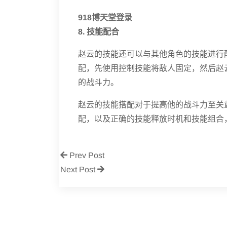
918博天堂登录
8. 技能配合
赵云的技能还可以与其他角色的技能进行
配，先使用控制技能将敌人固定，然后赵
的战斗力。
赵云的技能搭配对于提高他的战斗力至关
配，以及正确的技能释放时机和技能组合
Prev Post
Next Post