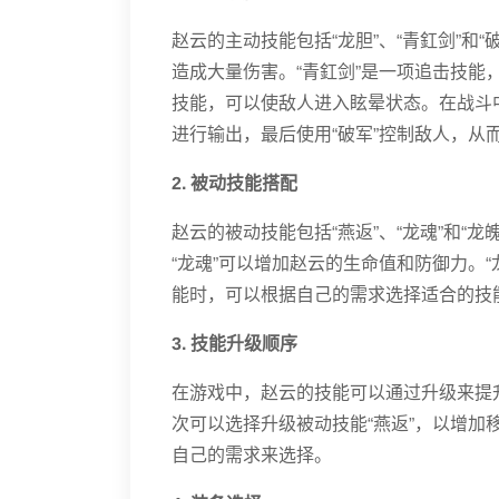
赵云的主动技能包括“龙胆”、“青釭剑”和
造成大量伤害。“青釭剑”是一项追击技能
技能，可以使敌人进入眩晕状态。在战斗中
进行输出，最后使用“破军”控制敌人，从
2. 被动技能搭配
赵云的被动技能包括“燕返”、“龙魂”和“
“龙魂”可以增加赵云的生命值和防御力。
能时，可以根据自己的需求选择适合的技
3. 技能升级顺序
在游戏中，赵云的技能可以通过升级来提
次可以选择升级被动技能“燕返”，以增
自己的需求来选择。