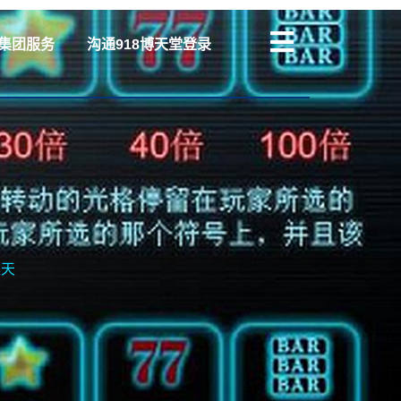
集团服务
沟通918博天堂登录
震天