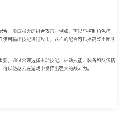
配合，形成强大的组合攻击。例如，可以与控制角色搭
云使用输出技能进行攻击。这样的配合可以提高整个团队
重要。通过合理选择主动技能、被动技能、装备和队伍搭
，可以使赵云在游戏中发挥出强大的战斗力。