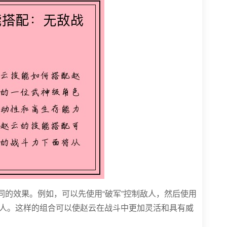
同的效果。例如，可以先使用“破军”控制敌人，然后使用
击敌人。这样的组合可以使赵云在战斗中更加灵活和具有威