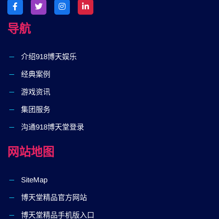
导航
介绍918博天娱乐
经典案例
游戏资讯
集团服务
沟通918博天堂登录
网站地图
SiteMap
博天堂精品官方网站
博天堂精品手机版入口