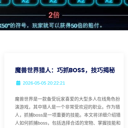
魔兽世界猎人：巧抓BOSS，技巧揭秘
2026-05-05 20:22:21
魔兽世界是一款备受玩家喜爱的大型多人在线角色扮
演游戏，其中猎人是一个非常受欢迎的职业。作为猎
人，抓捕boss是一项重要的技能。本文将详细介绍猎
人如何抓捕boss，包括选择合适的宠物、掌握技能和