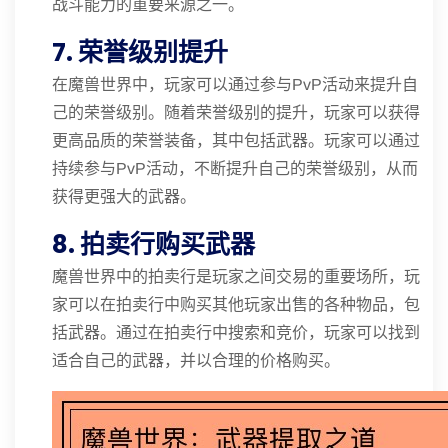
战斗能力的重要来源之一。
7. 荣誉级别提升
在魔兽世界中，玩家可以通过参与PvP活动来提升自
己的荣誉级别。随着荣誉级别的提升，玩家可以获得
更高品质的荣誉装备，其中包括武器。玩家可以通过
持续参与PvP活动，不断提升自己的荣誉级别，从而
获得更强大的武器。
8. 拍卖行购买武器
魔兽世界中的拍卖行是玩家之间交易的重要场所，玩
家可以在拍卖行中购买其他玩家出售的各种物品，包
括武器。通过在拍卖行中搜索和竞价，玩家可以找到
适合自己的武器，并以合理的价格购买。