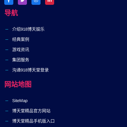
导航
介绍918博天娱乐
经典案例
游戏资讯
集团服务
沟通918博天堂登录
网站地图
SiteMap
博天堂精品官方网站
博天堂精品手机版入口