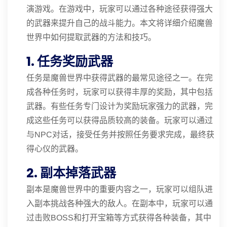
演游戏。在游戏中，玩家可以通过各种途径获得强大
的武器来提升自己的战斗能力。本文将详细介绍魔兽
世界中如何提取武器的方法和技巧。
1. 任务奖励武器
任务是魔兽世界中获得武器的最常见途径之一。在完
成各种任务时，玩家可以获得丰厚的奖励，其中包括
武器。有些任务专门设计为奖励玩家强力的武器，完
成这些任务可以获得品质较高的装备。玩家可以通过
与NPC对话，接受任务并按照任务要求完成，最终获
得心仪的武器。
2. 副本掉落武器
副本是魔兽世界中的重要内容之一，玩家可以组队进
入副本挑战各种强大的敌人。在副本中，玩家可以通
过击败BOSS和打开宝箱等方式获得各种装备，其中