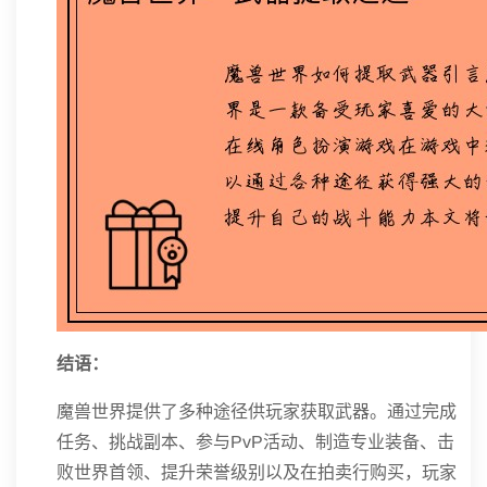
结语：
魔兽世界提供了多种途径供玩家获取武器。通过完成
任务、挑战副本、参与PvP活动、制造专业装备、击
败世界首领、提升荣誉级别以及在拍卖行购买，玩家