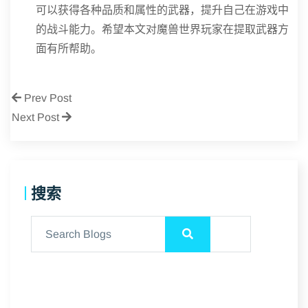
可以获得各种品质和属性的武器，提升自己在游戏中
的战斗能力。希望本文对魔兽世界玩家在提取武器方
面有所帮助。
Prev Post
Next Post
搜索