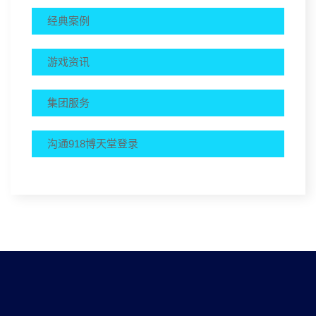
经典案例
游戏资讯
集团服务
沟通918博天堂登录