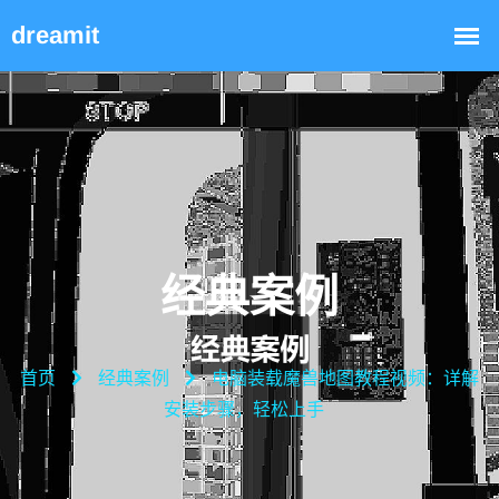
经典案例
首页
经典案例
电脑装载魔兽地图教程视频：详解
安装步骤，轻松上手