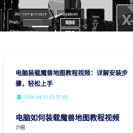
电脑装载魔兽地图教程视频：详解安装步
骤，轻松上手
2026-04-21 21:37:46
电脑如何装载魔兽地图教程视频
介绍