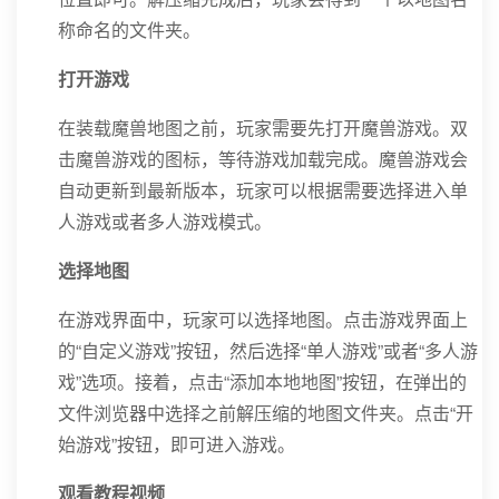
称命名的文件夹。
打开游戏
在装载魔兽地图之前，玩家需要先打开魔兽游戏。双
击魔兽游戏的图标，等待游戏加载完成。魔兽游戏会
自动更新到最新版本，玩家可以根据需要选择进入单
人游戏或者多人游戏模式。
选择地图
在游戏界面中，玩家可以选择地图。点击游戏界面上
的“自定义游戏”按钮，然后选择“单人游戏”或者“多人游
戏”选项。接着，点击“添加本地地图”按钮，在弹出的
文件浏览器中选择之前解压缩的地图文件夹。点击“开
始游戏”按钮，即可进入游戏。
观看教程视频