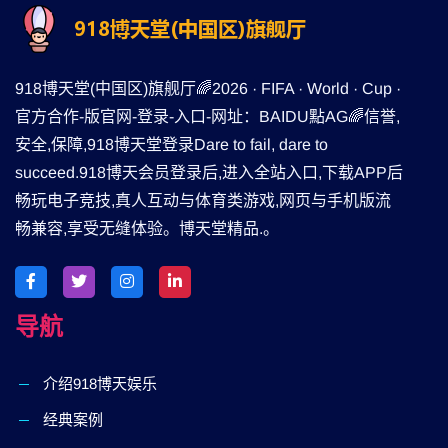
918博天堂(中国区)旗舰厅🌈2026 · FIFA · World · Cup ·
官方合作-版官网-登录-入口-网址：BAIDU點AG🌈信誉,
安全,保障,918博天堂登录Dare to fail, dare to
succeed.918博天会员登录后,进入全站入口,下载APP后
畅玩电子竞技,真人互动与体育类游戏,网页与手机版流
畅兼容,享受无缝体验。博天堂精品.。
导航
介绍918博天娱乐
经典案例