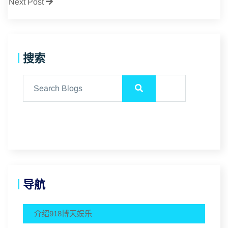
Next Post
搜索
导航
介绍918博天娱乐