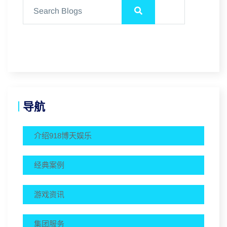
导航
介绍918博天娱乐
经典案例
游戏资讯
集团服务