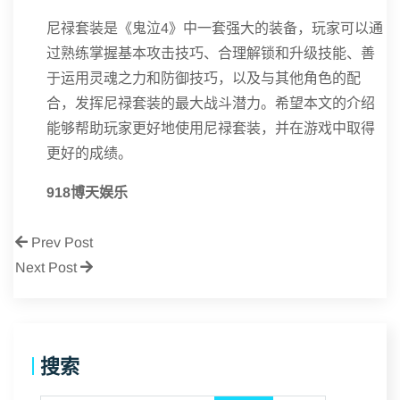
尼禄套装是《鬼泣4》中一套强大的装备，玩家可以通
过熟练掌握基本攻击技巧、合理解锁和升级技能、善
于运用灵魂之力和防御技巧，以及与其他角色的配
合，发挥尼禄套装的最大战斗潜力。希望本文的介绍
能够帮助玩家更好地使用尼禄套装，并在游戏中取得
更好的成绩。
918博天娱乐
Prev Post
Next Post
搜索