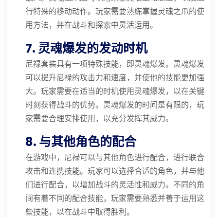
行特殊的移动动作。玩家需要熟练掌握灵魂之爪的使
用方法，并在战斗和探索中灵活运用。
7. 灵魂爆发的发动时机
尼禄套装具有一项特殊技能，即灵魂爆发。灵魂爆发
可以提升尼禄的攻击力和速度，并使他的技能更加强
大。玩家需要在适当的时机使用灵魂爆发，以在关键
时刻获得战斗的优势。灵魂爆发的时间是有限的，玩
家需要合理安排使用，以充分发挥其威力。
8. 与其他角色的配合
在游戏中，尼禄可以与其他角色进行配合，进行联合
攻击和连携技能。玩家可以选择合适的角色，并与他
们进行配合，以增加战斗的灵活性和威力。不同的角
间有着不同的配合技能，玩家需要熟悉并善于运用这
些技能，以在战斗中取得胜利。