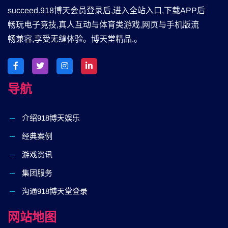
succeed.918博天会员登录后,进入全站入口,下载APP后
畅玩电子竞技,真人互动与体育类游戏,网页与手机版流
畅兼容,享受无缝体验。博天堂精品.。
导航
介绍918博天娱乐
经典案例
游戏资讯
集团服务
沟通918博天堂登录
网站地图