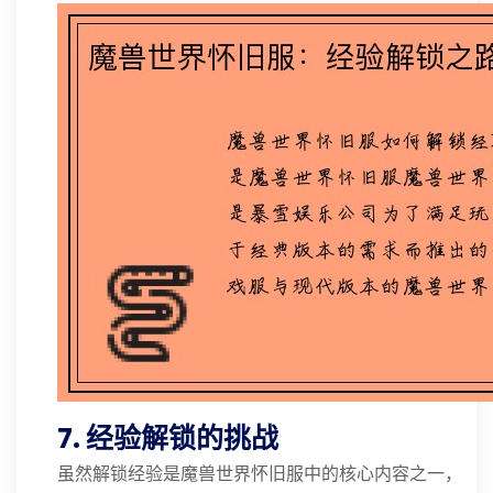
7. 经验解锁的挑战
虽然解锁经验是魔兽世界怀旧服中的核心内容之一，