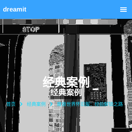
经典案例
首页
经典案例
魔兽世界怀旧服：经验解锁之路