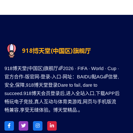
918博天堂(中国区)旗舰厅🌈2026 · FIFA · World · Cup ·
官方合作-版官网-登录-入口-网址：BAIDU點AG🌈信誉,
安全,保障,918博天堂登录Dare to fail, dare to
succeed.918博天会员登录后,进入全站入口,下载APP后
畅玩电子竞技,真人互动与体育类游戏,网页与手机版流
畅兼容,享受无缝体验。博天堂精品.。