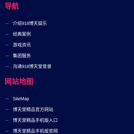
导航
介绍918博天娱乐
经典案例
游戏资讯
集团服务
沟通918博天堂登录
网站地图
SiteMap
博天堂精品官方网站
博天堂精品手机版入口
博天堂精品手机版官网