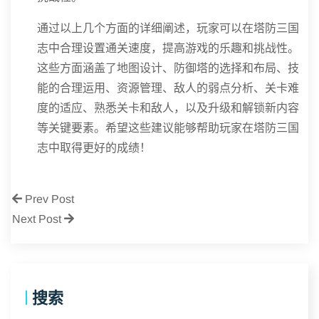
通过以上几个方面的详细阐述，玩家可以在塔防三国
志中合理设置通关速度，提高游戏的乐趣和挑战性。
这些方面涵盖了地图设计、防御塔的选择和布局、技
能的合理运用、资源管理、敌人的弱点分析、关卡难
度的适应、熟悉关卡和敌人，以及升级和解锁新内容
等关键要素。希望这些建议能够帮助玩家在塔防三国
志中取得更好的成绩！
Prev Post
Next Post
搜索