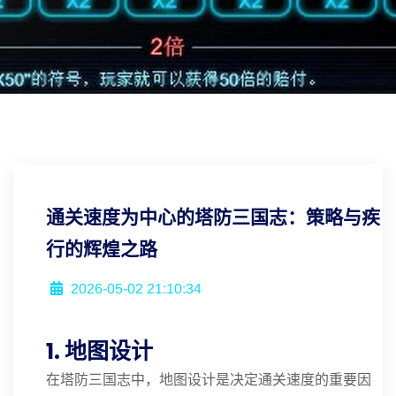
通关速度为中心的塔防三国志：策略与疾
行的辉煌之路
2026-05-02 21:10:34
1. 地图设计
在塔防三国志中，地图设计是决定通关速度的重要因