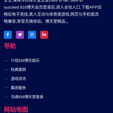
安全,保障,918博天堂登录Dare to fail, dare to
succeed.918博天会员登录后,进入全站入口,下载APP后
畅玩电子竞技,真人互动与体育类游戏,网页与手机版流
畅兼容,享受无缝体验。博天堂精品.。
导航
介绍918博天娱乐
经典案例
游戏资讯
集团服务
沟通918博天堂登录
网站地图