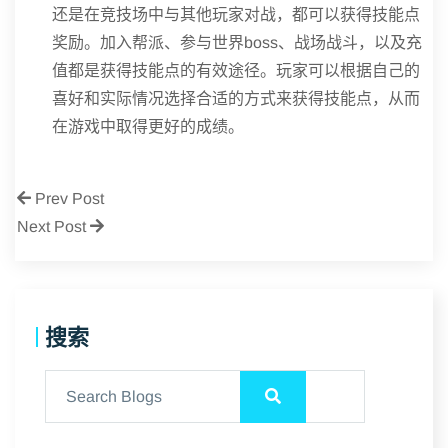
还是在竞技场中与其他玩家对战，都可以获得技能点
奖励。加入帮派、参与世界boss、战场战斗，以及充
值都是获得技能点的有效途径。玩家可以根据自己的
喜好和实际情况选择合适的方式来获得技能点，从而
在游戏中取得更好的成绩。
Prev Post
Next Post
搜索