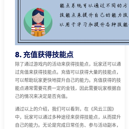
8. 充值获得技能点
除了通过游戏内的活动来获得技能点，玩家还可以通
过充值来获得技能点。充值可以获得大量的技能点，
可以帮助玩家更快地提升自己的能力。充值获得的技
能点通常需要花费一定的金钱，因此需要玩家根据自
己的情况来决定是否充值。
通过以上的介绍，我们可以看到，在《风云三国》
中，玩家可以通过多种途径来获得技能点，从而提升
自己的能力。无论是完成日常任务、参与活动副本，